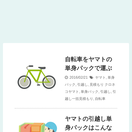
自転車をヤマトの
単身パックで運ぶ
2016/02/21
ヤマト
,
単身
パック
,
引越し
,
見積もり
クロネ
コヤマト
,
単身パック
,
引越し
,
引
越し一括見積もり
,
自転車
ヤマトの引越し単
身パックはこんな