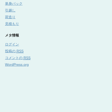
単身パック
引越し
荷造り
見積もり
メタ情報
ログイン
投稿の
RSS
コメントの
RSS
WordPress.org