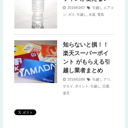
2016/02/07
引越し
エアコ
ン
,
ガス
,
引越し
,
水道
,
電気
知らないと損！！
楽天スーパーポイ
ント がもらえる引
越し業者まとめ
2016/02/06
引越し
アリ
,
サカイ
,
ポイント
,
引越し
,
日通
,
楽天