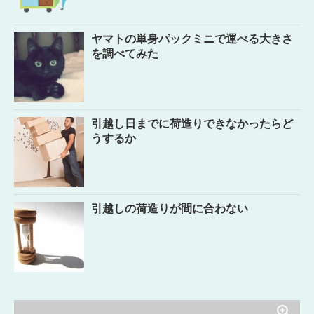
ヤマトの単身パックミニで運べる大きさ
を調べてみた
引越し日までに荷造りできなかったらど
うするか
引越しの荷造りが間に合わない