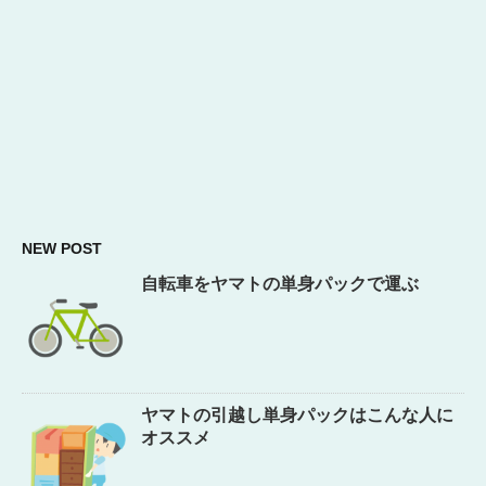
NEW POST
自転車をヤマトの単身パックで運ぶ
ヤマトの引越し単身パックはこんな人に
オススメ