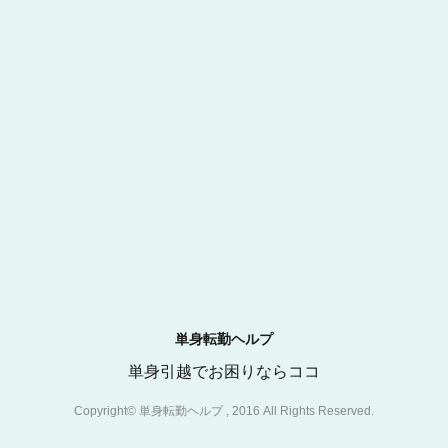
単身転勤ヘルプ
単身引越でお困りならココ
Copyright© 単身転勤ヘルプ , 2016 All Rights Reserved.